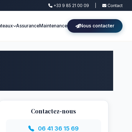
+33 9 85 21 00 09
|
Contact
ateaux
Assurance
Maintenance
Nous contacter
Contactez-nous
06 41 36 15 69