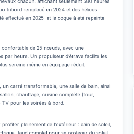
hevaux chacun, affichant seulement 580 heures
turbo tribord remplacé en 2024 et des hélices
té effectué en 2025 et la coque à été repeinte
re confortable de 25 nœuds, avec une
s par heure. Un propulseur d’étrave facilite les
lus sereine même en équipage réduit.
, un carré transformable, une salle de bain, ainsi
sation, chauffage, cuisine complète (four,
e TV pour les soirées à bord.
fiter pleinement de l’extérieur : bain de soleil,
trique, taud complet pour se protéger du soleil