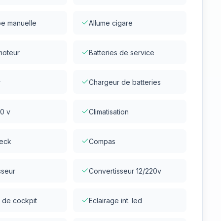
e manuelle
Allume cigare
moteur
Batteries de service
r
Chargeur de batteries
20 v
Climatisation
teck
Compas
sseur
Convertisseur 12/220v
 de cockpit
Eclairage int. led