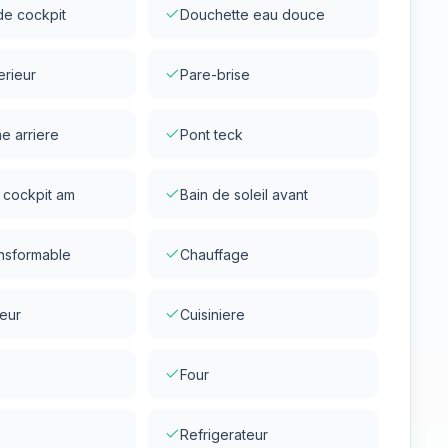
de cockpit
Douchette eau douce
erieur
Pare-brise
e arriere
Pont teck
 cockpit am
Bain de soleil avant
ansformable
Chauffage
eur
Cuisiniere
Four
Refrigerateur