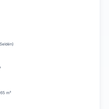
 Seldén)
²
 65 m²