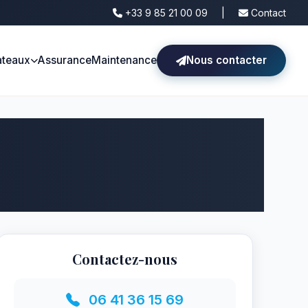
+33 9 85 21 00 09
|
Contact
ateaux
Assurance
Maintenance
Nous contacter
Contactez-nous
06 41 36 15 69