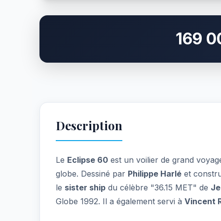
169 0
Description
Le
Eclipse 60
est un voilier de grand voya
globe. Dessiné par
Philippe Harlé
et constru
le
sister ship
du célèbre "36.15 MET" de
Je
Globe 1992. Il a également servi à
Vincent 