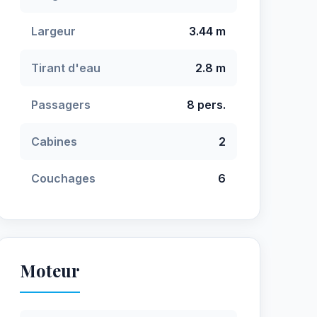
Largeur
3.44 m
Tirant d'eau
2.8 m
Passagers
8 pers.
Cabines
2
Couchages
6
Moteur