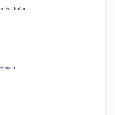
on Full Batten
uchages)
s