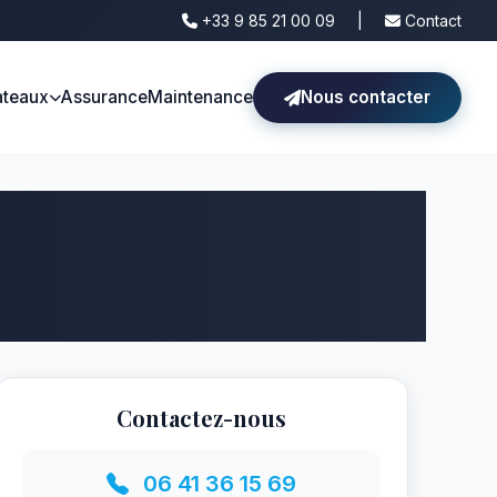
+33 9 85 21 00 09
|
Contact
ateaux
Assurance
Maintenance
Nous contacter
Contactez-nous
06 41 36 15 69