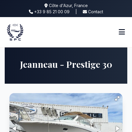
Côte d'Azur, France
+33 9 85 21 00 09
|
Contact
Jeanneau - Prestige 30