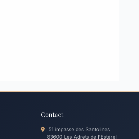
Contact
51 impasse des Santolines
83600 Les Adrets de l'Estérel