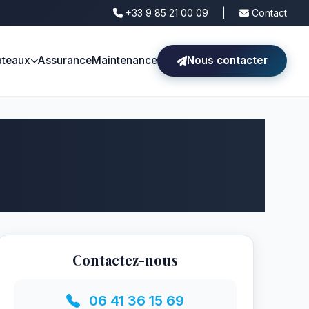
+33 9 85 21 00 09
|
Contact
ateaux
Assurance
Maintenance
Nous contacter
Contactez-nous
06 41 36 15 69