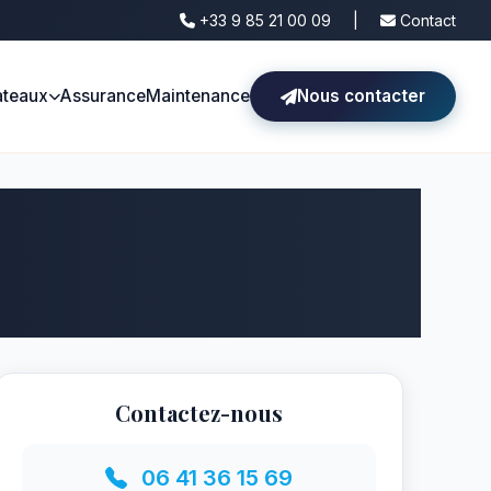
+33 9 85 21 00 09
|
Contact
ateaux
Assurance
Maintenance
Nous contacter
Contactez-nous
06 41 36 15 69