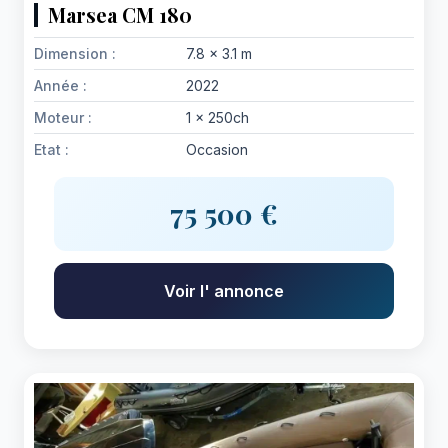
Marsea CM 180
Dimension :
7.8 x 3.1 m
Année :
2022
Moteur :
1 x 250ch
Etat :
Occasion
75 500 €
Voir l' annonce