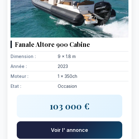
Fanale Altore 900 Cabine
Dimension :
9 x 1.8 m
Année :
2023
Moteur :
1 x 350ch
Etat :
Occasion
103 000 €
Voir l' annonce