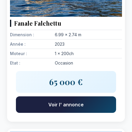
Fanale Falchettu
Dimension :
6.99 x 2.74 m
Année :
2023
Moteur :
1 x 200ch
Etat :
Occasion
65 000 €
Voir l' annonce